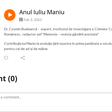
Anul Iuliu Maniu
Feb 3, 2023
Dr. Cosmin Budeancă -
expert, Institutul de Investigare a Crimelor C
Românesc,
redactor șef "
Memoria – revista gândirii arestate"
Contribuția lui Maniu la evoluția țării noastre în prima jumătate a secol
pentru cei de azi și de mâine.
t (0)